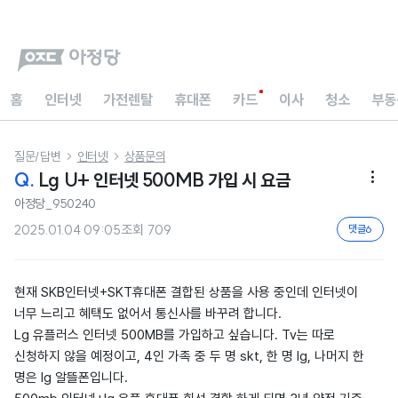
홈
인터넷
가전렌탈
휴대폰
카드
이사
청소
부동
질문/답변
인터넷
상품문의


Q.
Lg U+ 인터넷 500MB 가입 시 요금

아정당_950240
2025.01.04 09:05
조회
709
댓글
6
현재 SKB인터넷+SKT휴대폰 결합된 상품을 사용 중인데 인터넷이
너무 느리고 혜택도 없어서 통신사를 바꾸려 합니다.
Lg 유플러스 인터넷 500MB를 가입하고 싶습니다. Tv는 따로
신청하지 않을 예정이고, 4인 가족 중 두 명 skt, 한 명 lg, 나머지 한
명은 lg 알뜰폰입니다.