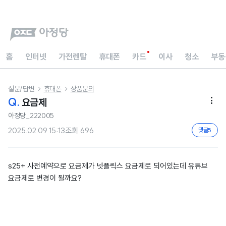
홈
인터넷
가전렌탈
휴대폰
카드
이사
청소
부동
질문/답변
휴대폰
상품문의


Q.
요금제

아정당_222005
2025.02.09 15:13
조회
696
댓글
5
s25+ 사전예약으로 요금제가 넷플릭스 요금제로 되어있는데 유튜브
요금제로 변경이 될까요?