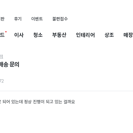
시판
후기
이벤트
불편접수
드
이사
청소
부동산
인테리어
상조
매장
의
 배송 문의
72
로 되어 있는데 정상 진행이 되고 있는 걸까요