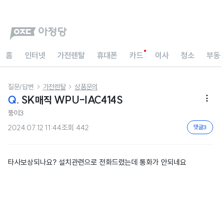
홈
인터넷
가전렌탈
휴대폰
카드
이사
청소
부동
질문/답변
가전렌탈
상품문의


Q.
SK매직 WPU-IAC414S

뚱이3
2024.07.12 11:44
조회
442
댓글
3
타사보상되나요? 설치관련으로 전화드렸는데 통화가 안되네요