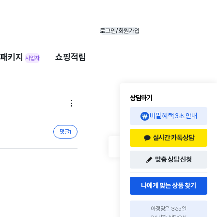
로그인/회원가입
패키지
쇼핑적립
사업자
상담하기

비밀 혜택 3초 안내
댓글
1
실시간 카톡상담
맞춤 상담 신청
나에게 맞는 상품 찾기
아정당은 365일