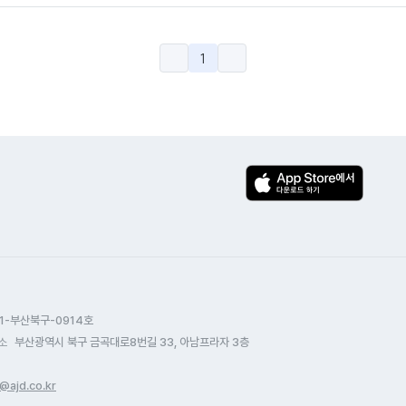
1
1-부산북구-0914호
소
부산광역시 북구 금곡대로8번길 33, 아남프라자 3층
@ajd.co.kr