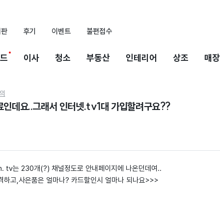
시판
후기
이벤트
불편접수
드
이사
청소
부동산
인테리어
상조
매장
의
료인데요..그래서 인터넷.tv1대 가입할려구요??
 tv는 230개(?) 채널정도로 안내페이지에 나온던데여..
가격하고,사은품은 얼마나? 카드할인시 얼마나 되나요>>>