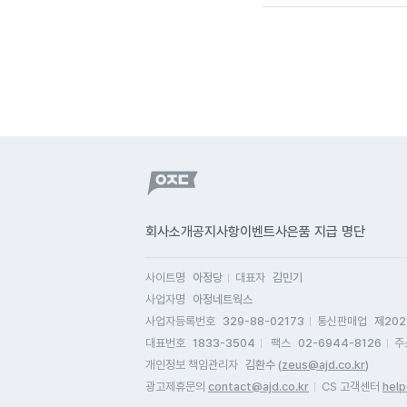
회사소개
공지사항
이벤트
사은품 지급 명단
사이트명
아정당
대표자
김민기
사업자명
아정네트웍스
사업자등록번호
329-88-02173
통신판매업
제202
대표번호
1833-3504
팩스
02-6944-8126
주
개인정보 책임관리자
김환수 (
zeus@ajd.co.kr
)
광고제휴문의
contact@ajd.co.kr
CS 고객센터
help