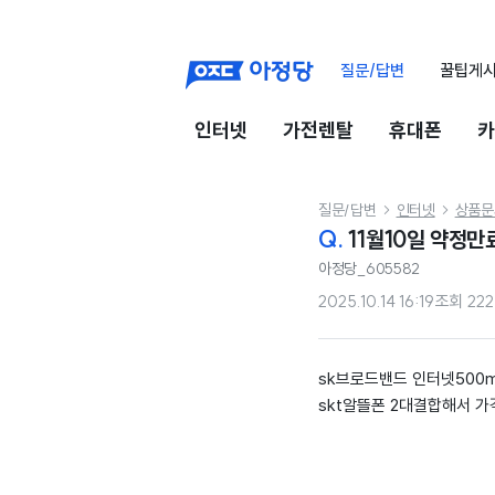
질문/답변
꿀팁게
인터넷
가전렌탈
휴대폰
카
질문/답변
인터넷
상품문


Q.
11월10일 약정만
아정당_605582
2025.10.14 16:19
조회
222
sk브로드밴드 인터넷500m.
skt알뜰폰 2대결합해서 