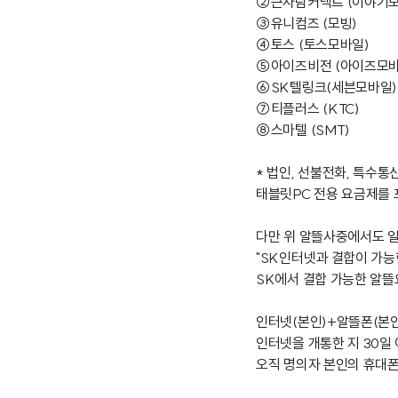
②큰사람커넥트 (이야기모
③유니컴즈 (모빙)
④토스 (토스모바일)
⑤아이즈비전 (아이즈모바
⑥SK텔링크(세븐모바일)
⑦티플러스 (KTC)
⑧스마텔 (SMT)
* 법인, 선불전화, 특수통신
태블릿PC 전용 요금제를 
다만 위 알뜰사중에서도 
"SK인터넷과 결합이 가능
SK에서 결합 가능한 알뜰
인터넷(본인)+알뜰폰(본인
인터넷을 개통한 지 30일
오직 명의자 본인의 휴대폰