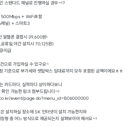
널인 스탠다드 채널로 진행하실 경우~!?
 500Mbps + WiFi포함
26채널) + 스마트3
만 알뜰폰 결합시 39,600원!
말,공휴일,야간 설치시 70,125원)
+@지급
조건으로 가입하실 수 있구요~
약정 기준으로 부가세와 셋탑박스 임대료까지 모두 포함된 금액이에요ㅎㅎ
는 카드마다, 실적마다 상이하다보니
 확인 가능한 링크 첨부드립니다~!
d.co.kr/event/page.do?menu_id=B06000000
은 설치하실 장소에 SK 인터넷이 설치 가능한지와
대칭형 중 어느 방식으로 제공되는지 살펴보아야 해서요~!