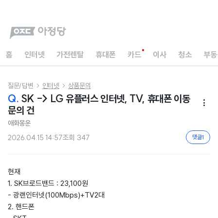
홈
인터넷
가전렌탈
휴대폰
카드
이사
청소
부동
질문/답변
인터넷
상품문의


Q.
SK -> LG 유플러스 인터넷, TV, 휴대폰 이동

문의 건
애화몽운
2026.04.15 14:57
조회
347
댓글
1
현재
1. SK브로드밴드 : 23,100원
- 광랜인터넷(100Mbps)+TV2대
2. 핸드폰