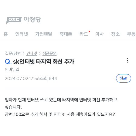
홈
인터넷
가전렌탈
휴대폰
카드
이사
청소
부동
질문/답변
인터넷
상품문의


Q.
sk인터넷 타지역 회선 추가

임마누엘
2024.07.02 17:56
조회
844
댓글
1
엄마가 현재 인터넷 쓰고 있는데 타지역에 인터넷 회선 추가하고
싶습니다.
광랜 100으로 추가 혜택 및 인터넷 사용 제휴카드가 있느지요?