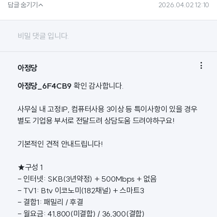

답글 숨기기
2026.04.02 12:10
비밀 댓글 입니다.

아정당
아정당_6F4CB9
확인 감사합니다.
사무실 내 고정IP, 컴퓨터사용 3이상 등 특이사항이 있을 경우
별도 기업용 부서로 전달드려 상담도움 드려야하구요!
기본적인 견적 안내드립니다!
★구성 1
- 인터넷: SKB(3년약정) + 500Mbps + 없음
- TV1: Btv 이코노미(182채널) + 스마트3
- 결합1: 패밀리 / 후결
- 월요금: 41,800(미결합) / 36,300(결합)