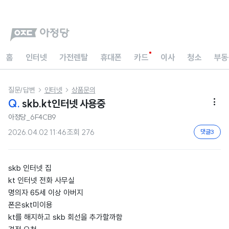
홈
인터넷
가전렌탈
휴대폰
카드
이사
청소
부동
질문/답변
인터넷
상품문의


Q.
skb.kt인터넷 사용중

아정당_6F4CB9
2026.04.02 11:46
조회
276
댓글
3
skb 인터넷 집
kt 인터넷 전화 사무실
명의자 65세 이상 아버지
폰은skt미이용
kt를 해지하고 skb 회선을 추가할까함