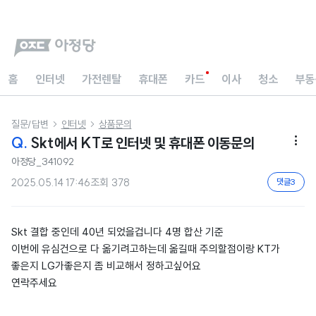
홈
인터넷
가전렌탈
휴대폰
카드
이사
청소
부동
질문/답변
인터넷
상품문의


Q.
Skt에서 KT로 인터넷 및 휴대폰 이동문의

아정당_341092
2025.05.14 17:46
조회
378
댓글
3
Skt 결합 중인데 40년 되었을겁니다 4명 합산 기준
이번에 유심건으로 다 옮기려고하는데 옮길때 주의할점이랑 KT가
좋은지 LG가좋은지 좀 비교해서 정하고싶어요
연락주세요