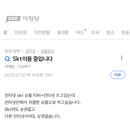
홈
인터넷
가전렌탈
휴대폰
카드
이사
청소
부동
질문/답변
인터넷
상품문의


Q.
Skt이용 중입니다

아정당_723457
2025.07.21 19:14
조회
350
댓글
5
인터넷 skt 상품 티비+인터넷 쓰고있는데
인터넷만해서 저렴한 상품으로 하고싶습니다.
Skt여도 상관없고
다른 인터넷이여도 상관없습니다.