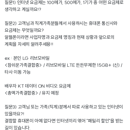
질문1) 인터넷 요금제는 100메가, 500메가, 1기가 중 어떤 요금제로
생각하고 계실까요!?
질문2) 고객님과 직계가족분들께서 사용하시는 휴대폰 통신사와
요금제는 무엇일까요?
알뜰폰이라면 사업자명과 요금제 명칭과 현재 상황과 앞으로의
계획을 자세히 알려주세용!!
ex : 본인 LG 리브모바일
<참쉬운가족결합중> / 리브모바일 LTE 든든무제한 15GB+ (신) /
타사 이동 가능
배우자 KT 데이터 ON 비디오 요금제
<총액가족결합중> / 유지 예정
질문3) 고객님 또는 가족(직계)분께서 따로 사용하고 있는 인터넷이
있을까요?!
결합할 휴대폰이 아예 없다면 인터넷끼리 엮어 "패밀리 할인"을 받는
길이 있습니다.