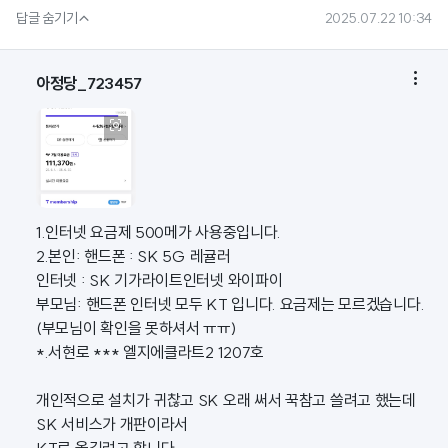

답글 숨기기
2025.07.22 10:34

아정당_723457

1.인터넷 요금제 500메가 사용중입니다.
2.본인: 핸드폰 : SK 5G 레귤러
인터넷 : SK 기가라이트인터넷 와이파이
부모님: 핸드폰 인터넷 모두 KT 입니다. 요금제는 모르겠습니다.
(부모님이 확인을 못하셔서 ㅠㅠ)
*.서현로 *** 엘지에클라트2 1207호
개인적으로 설치가 귀찮고 SK 오래 써서 꾹참고 쓸려고 했는데
SK 서비스가 개판이라서