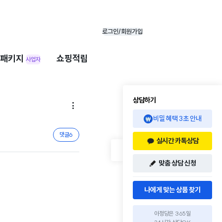
로그인/회원가입
패키지
쇼핑적립
사업자
상담하기

비밀 혜택 3초 안내
댓글
6
실시간 카톡상담
맞춤 상담 신청
나에게 맞는 상품 찾기
아정당은 365일