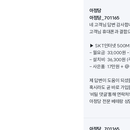
아정당
아정당_701165
네 고객님 답변 감사합
고객님 휴대폰과 결합
▶ SKT인터넷 500M
- 월요금: 33,000원 
- 설치비: 36,300원 
- 사은품: 17만원 + 
제 답변이 도움이 되셨
혹시라도 곧 바로 가입
'비밀 댓글'통해 연락
아정당 전문 베테랑 상
아정당_701165