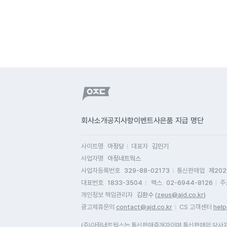
회사소개
공지사항
이벤트
사은품 지급 명단
사이트명
아정당
대표자
김민기
사업자명
아정네트웍스
사업자등록번호
329-88-02173
통신판매업
제202
대표번호
1833-3504
팩스
02-6944-8126
주
개인정보 책임관리자
김환수 (
zeus@ajd.co.kr
)
광고제휴문의
contact@ajd.co.kr
CS 고객센터
help
(주)아정네트웍스는 통신판매중개자이며 통신판매의 당사자가