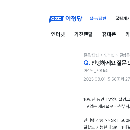
질문/답변
꿀팁게
인터넷
가전렌탈
휴대폰
카
질문/답변
인터넷
결합문


Q.
안녕하세요 질문 
아정당_701165
2025.08.01 15:58
조회
2
10몇년 동안 TV없이살았
TV없는 제품으로 추천부탁
인터넷 상품 >> SKT 500
결합도 가능한데 SKT 1대결