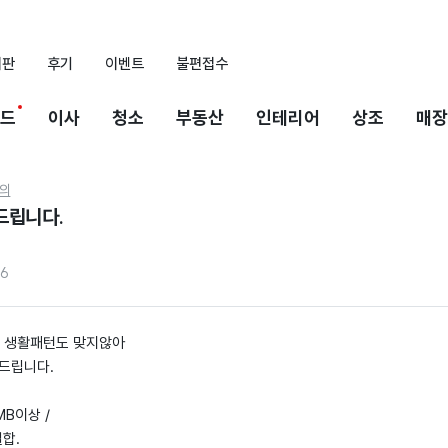
시판
후기
이벤트
불편접수
드
이사
청소
부동산
인테리어
상조
매장
의
드립니다.
76
고 생활패턴도 맞지않아
드립니다.
MB이상 /
합.