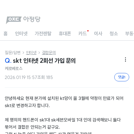
홈
인터넷
가전렌탈
휴대폰
카드
이사
청소
부동
질문/답변
인터넷
결합문의


Q.
skt 인터넷 2회선 가입 문의

케로베로스
2026.01.19 15:57
조회
185
댓글
1
안녕하세요 현재 본가에 설치된 kt망이 올 3월에 약정이 만료가 되어
skt로 변경하고자 합니다.
제 명의의 핸드폰이 sk1대 sk세븐모바일 1대 인데 검색해보니 둘다
묶어서 결합은 안되는거 같구요.