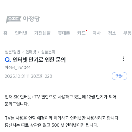
홈
인터넷
가전렌탈
휴대폰
카드
이사
청소
부동
질문/답변
인터넷
상품문의


Q.
인터넷 만기로 인한 문의

아정당_261044
2025.10.31 11:38
조회
228
댓글
3
현재 SK 인터넷+TV 결합으로 사용하고 있는데 12월 만기가 되어
문의드립니다.
TV는 사용을 안할 예정이라 제외하고 인터넷만 사용하려고 합니다.
통신사는 따로 상관은 없고 500 M 인터넷이면 됩니다.