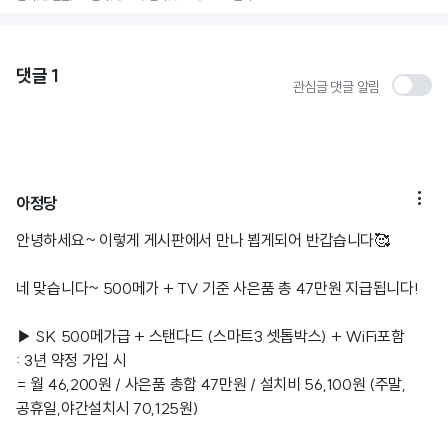
댓글
1
관심글 댓글 알림

아정당
안녕하세요~ 이렇게 게시판에서 만나 뵙게되어 반갑습니다🥰
네 맞습니다~ 500메가 + TV 기준 사은품 총 47만원 지급됩니다!
▶ SK 500메가급 + 스탠다드 (스마트3 셋톱박스) + WiFi포함
: 3년 약정 가입 시
= 월 46,200원 / 사은품 총합 47만원 / 설치비 56,100원 (주말,
공휴일,야간설치시 70,125원)