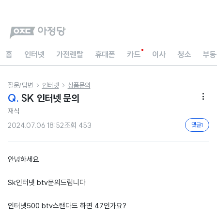
홈
인터넷
가전렌탈
휴대폰
카드
이사
청소
부동
질문/답변
인터넷
상품문의


Q.
SK 인터넷 문의

재식
2024.07.06 18:52
조회
453
댓글
1
안녕하세요
Sk인터넷 btv문의드립니다
인터넷500 btv스탠다드 하면 47인가요?