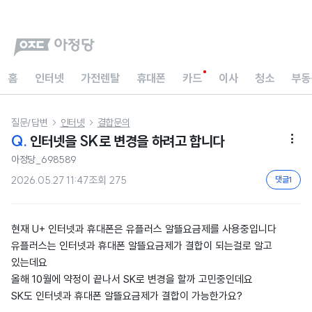
홈
인터넷
가전렌탈
휴대폰
카드
이사
청소
부동
질문/답변
인터넷
결합문의


Q.
인터넷을 SK로 변경을 하려고 합니다

아정당_698589
2026.05.27 11:47
조회
275
댓글
1
현재 U+ 인터넷과 휴대폰은 유플러스 알뜰요금제를 사용중입니다
유플러스는 인터넷과 휴대폰 알뜰요금제가 결합이 되는걸로 알고
있는데요
올해 10월에 약정이 끝나서 SK로 변경을 할까 고민중인데요
SK도 인터넷과 휴대폰 알뜰요금제가 결합이 가능한가요?