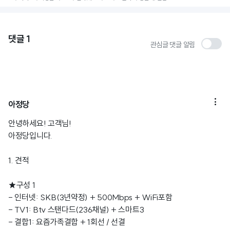
댓글
1
관심글 댓글 알림

아정당
안녕하세요! 고객님!
아정당입니다.
1. 견적
★구성 1
- 인터넷: SKB(3년약정) + 500Mbps + WiFi포함
- TV1: Btv 스탠다드(236채널) + 스마트3
- 결합1: 요즘가족결합 + 1회선 / 선결