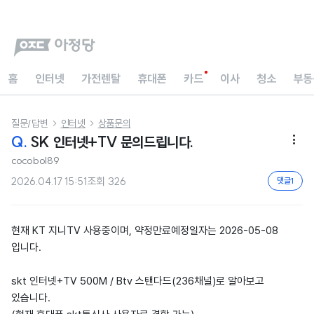
홈
인터넷
가전렌탈
휴대폰
카드
이사
청소
부동
질문/답변
인터넷
상품문의


Q.
SK 인터넷+TV 문의드립니다.

cocobol89
2026.04.17 15:51
조회
326
댓글
1
현재 KT 지니TV 사용중이며, 약정만료예정일자는 2026-05-08
입니다.
skt 인터넷+TV 500M / Btv 스탠다드(236채널)로 알아보고
있습니다.