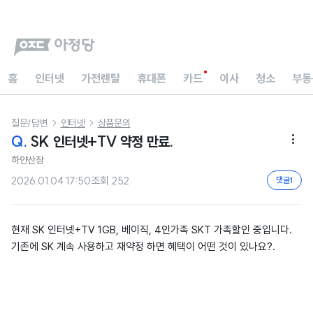
홈
인터넷
가전렌탈
휴대폰
카드
이사
청소
부동
질문/답변
인터넷
상품문의


Q.
SK 인터넷+TV 약정 만료.

하얀산장
2026.01.04 17:50
조회
252
댓글
1
현재 SK 인터넷+TV 1GB, 베이직, 4인가족 SKT 가족할인 중입니다.
기존에 SK 계속 사용하고 재약정 하면 혜택이 어떤 것이 있나요?.