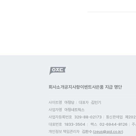
회사소개
공지사항
이벤트
사은품 지급 명단
사이트명
아정당
대표자
김민기
사업자명
아정네트웍스
사업자등록번호
329-88-02173
통신판매업
제202
대표번호
1833-3504
팩스
02-6944-8126
주
개인정보 책임관리자
김환수 (
zeus@ajd.co.kr
)