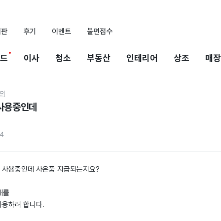
시판
후기
이벤트
불편접수
드
이사
청소
부동산
인테리어
상조
매장
의
 사용중인데
4
미 사용중인데 사은품 지급되는지요?
1대를
사용하려 합니다.