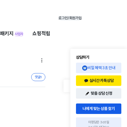
로그인/회원가입
패키지
쇼핑적립
사업자
상담하기

비밀 혜택 3초 안내
댓글
1
실시간 카톡상담
맞춤 상담 신청
나에게 맞는 상품 찾기
아정당은 365일