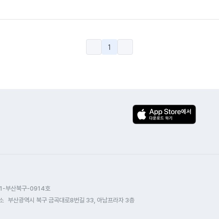
1
1-부산북구-0914호
소
부산광역시 북구 금곡대로8번길 33, 아남프라자 3층