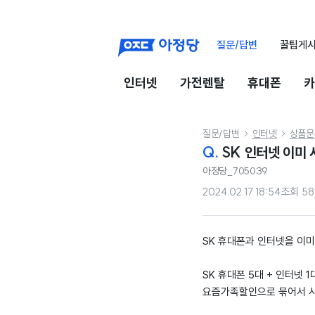
질문/답변
꿀팁게
인터넷
가전렌탈
휴대폰
카
질문/답변
인터넷
상품문


Q.
SK 인터넷 이미
아정당_705039
2024.02.17 18:54
조회
58
SK 휴대폰과 인터넷을 이
SK 휴대폰 5대 + 인터넷 
요즘가족할인으로 묶어서 