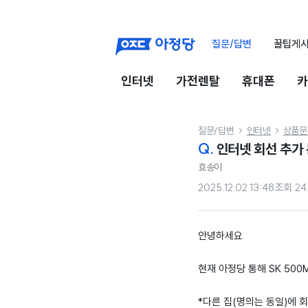
질문/답변
꿀팁게
인터넷
가전렌탈
휴대폰
카
질문/답변
인터넷
상품문


Q.
인터넷 회선 추가 
효송이
2025.12.02 13:48
조회
24
안녕하세요
현재 아정당 통해 SK 50
*다른 집(명의는 동일)에 