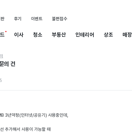
시판
후기
이벤트
불편접수
드
이사
청소
부동산
인테리어
상조
매장
의
문의 건
5
0MB 3년약정(인터넷/공유기) 사용중인데,
회선 추가해서 사용이 가능할 때