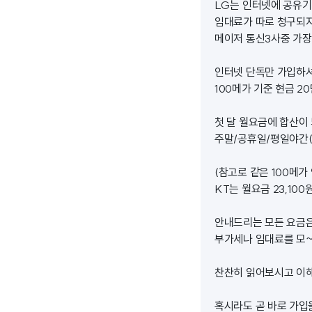
LG는 인터넷에 공유기
임대료가 따로 청구되지 
메이저 통신3사중 가장
인터넷 단독만 가입하셔
100메가 기준 현금 
첫 달 월요금에 합산이 
주말/공휴일/평일야간(7
(참고로 같은 100메가
KT는 월요금 23,10
안내드리는 모든 요금은
부가세나 임대료를 모~~
찬찬히 읽어보시고 이해
혹시라도 곧 바로 가입