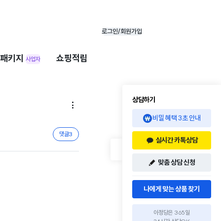
로그인/회원가입
패키지
쇼핑적립
사업자
상담하기

비밀 혜택 3초 안내
댓글
3
실시간 카톡상담
맞춤 상담 신청
나에게 맞는 상품 찾기
아정당은 365일