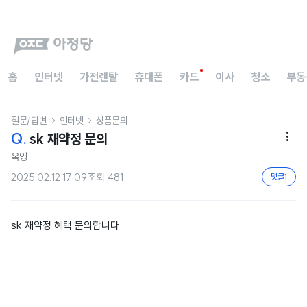
홈
인터넷
가전렌탈
휴대폰
카드
이사
청소
부동
질문/답변
인터넷
상품문의


Q.
sk 재약정 문의

옥잉
2025.02.12 17:09
조회
481
댓글
1
sk 재약정 혜택 문의합니다