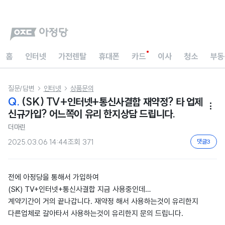
홈
인터넷
가전렌탈
휴대폰
카드
이사
청소
부동
질문/답변
인터넷
상품문의


Q.
(SK) TV+인터넷+통신사결합 재약정? 타 업제

신규가입? 어느쪽이 유리 한지상담 드립니다.
더마린
2025.03.06 14:44
조회
371
댓글
3
전에 아정당을 통해서 가입하여
(SK) TV+인터넷+통신사결합 지금 사용중인데…
계약기간이 거의 끝나갑니다. 재약정 해서 사용하는것이 유리한지
다른업체로 갈아타서 사용하는것이 유리한지 문의 드립니다.