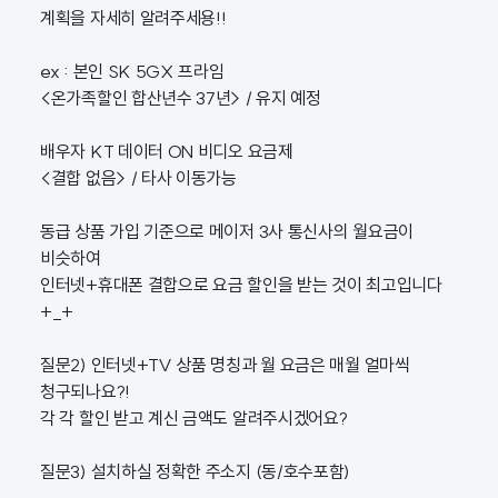
계획을 자세히 알려주세용!!
ex : 본인 SK 5GX 프라임
<온가족할인 합산년수 37년> / 유지 예정
배우자 KT 데이터 ON 비디오 요금제
<결합 없음> / 타사 이동가능
동급 상품 가입 기준으로 메이저 3사 통신사의 월요금이
비슷하여
인터넷+휴대폰 결합으로 요금 할인을 받는 것이 최고입니다
+_+
질문2) 인터넷+TV 상품 명칭과 월 요금은 매월 얼마씩
청구되나요?!
각 각 할인 받고 계신 금액도 알려주시겠어요?
질문3) 설치하실 정확한 주소지 (동/호수포함)