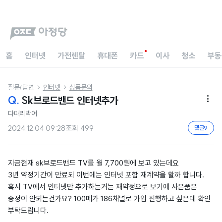
홈
인터넷
가전렌탈
휴대폰
카드
이사
청소
부동
질문/답변
인터넷
상품문의


Q.
Sk브로드밴드 인터넷추가

다때리박어
2024.12.04 09:28
조회
499
댓글
9
지금현재 sk브로드밴드 TV를 월 7,700원에 보고 있는데요
3년 약정기간이 만료되 이번에는 인터넷 포함 재계약을 할까 합니다.
혹시 TV에서 인터넷만 추가하는거는 재약정으로 보기에 사은품은
증정이 안되는건가요? 100메가 186채널로 가입 진행하고 싶은데 확인
부탁드립니다.