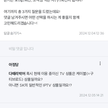
본가는 모(母)회선, 고객님 댁은 자(子)회선이 됩니다!
여기까지 총 3가지 질문을 드렸는데요!
댓글 남겨주시면 어떤 선택을 하시는 게 좋을지 함께
고민해드리겠습니다~!

답글 숨기기
2024.12.04 12:36
비밀 댓글 입니다.

아정당
다때리박어
혹시 현재 이용 중이신 TV 상품은 케이블(=구
티브로드) 상품일까요?
아니면 SK의 일반적인 IPTV 상품일까요!?
2024.12.05 14:21