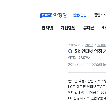
질문/답변
꿀팁게
인터넷
가전렌탈
휴대폰
카
질문/답변
인터넷
상품문


Q.
Sk 인터넷 약정 
아정당_372796
2025.05.02 14:02
조회
5
핸드폰 약정기간은 가족 4명
LG로 핸드폰 인터넷 TV 
인터넷 TV는 위약금이 5
LG 변경시 가족 결합상품 