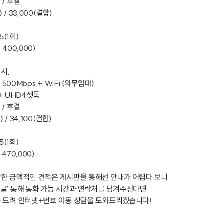
 / 후결
 / 33,000(결합)
5(1회)
 400,000)
시,
 500Mbps + WiFi (의무임대)
 + UHD4셋톱
 / 후결
 / 34,100(결합)
5(1회)
 470,000)
한 금액적인 견적은 게시판을 통해선 안내가 어렵다 보니
글' 통해 통화 가능 시간과 연락처를 남겨주신다면
화 드려 인터넷+번호 이동 상담을 도와드리겠습니다!