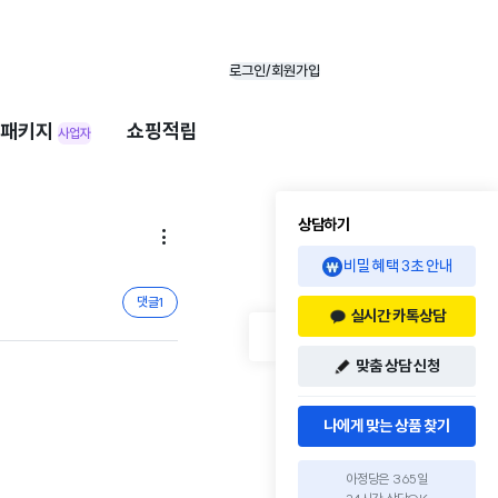
로그인/회원가입
패키지
쇼핑적립
사업자
상담하기

비밀 혜택 3초 안내
댓글
1
실시간 카톡상담
맞춤 상담 신청
나에게 맞는 상품 찾기
아정당은 365일