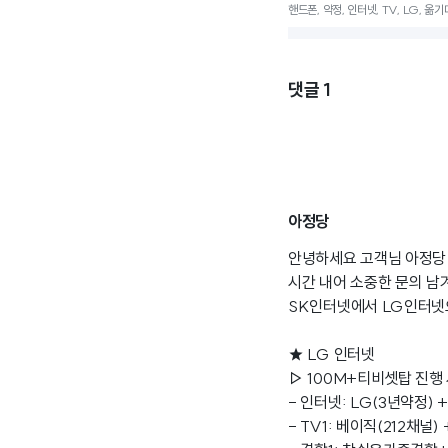
핸드폰, 약정, 인터넷, TV, LG, 옮
댓글
1
아정당
안녕하세요 고객님 아정당
시간 내어 소중한 문의 남
SK인터넷에서 LG인터넷으
★ LG 인터넷
▷ 100M+티비셋탑 진행 
- 인터넷: LG(3년약정) +
- TV1: 베이직(212채널)