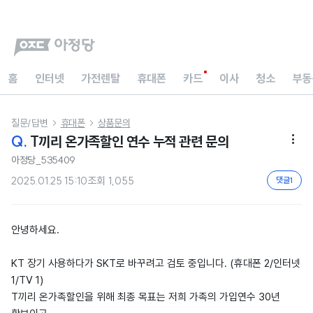
홈
인터넷
가전렌탈
휴대폰
카드
이사
청소
부동
질문/답변
휴대폰
상품문의


Q.
T끼리 온가족할인 연수 누적 관련 문의

아정당_535409
2025.01.25 15:10
조회
1,055
댓글
1
안녕하세요.
KT 장기 사용하다가 SKT로 바꾸려고 검토 중입니다. (휴대폰 2/인터넷
1/TV 1)
T끼리 온가족할인을 위해 최종 목표는 저희 가족의 가입연수 30년