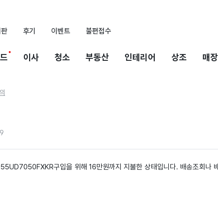
시판
후기
이벤트
불편접수
드
이사
청소
부동산
인테리어
상조
매장
의
9
55UD7050FXKR구입을 위해 16만원까지 지불한 상태입니다. 배송조회나