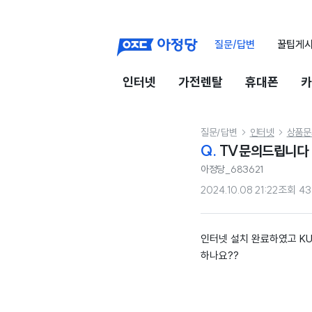
질문/답변
꿀팁게
인터넷
가전렌탈
휴대폰
카
질문/답변
인터넷
상품문


Q.
TV문의드립니다
아정당_683621
2024.10.08 21:22
조회
43
인터넷 설치 완료하였고 KU
하나요??