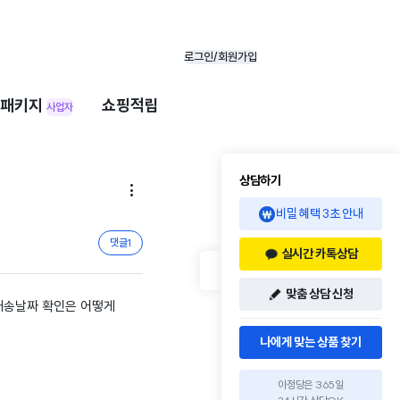
로그인/회원가입
패키지
쇼핑적립
사업자
상담하기

비밀 혜택 3초 안내
댓글
1
실시간 카톡상담
맞춤 상담 신청
 배송날짜 확인은 어떻게
나에게 맞는 상품 찾기
아정당은 365일