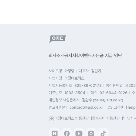
회사소개
공지사항
이벤트
사은품 지급 명단
사이트명
아정당
대표자
김민기
사업자명
아정네트웍스
사업자등록번호
329-88-02173
통신판매업
제202
대표번호
1833-3504
팩스
02-6944-8126
주
개인정보 책임관리자
김환수 (
zeus@ajd.co.kr
)
광고제휴문의
contact@ajd.co.kr
CS 고객센터
help
(주)아정네트웍스는 통신판매중개자이며 통신판매의 당사자가