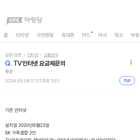
홈
인터넷
가전렌탈
휴대폰
카드
이사
청소
부동
질문/답변
인터넷
상품문의


Q.
TV인터넷 요금제문의

류양
2024.05.08 17:07
조회
533
댓글
1
기존 인터넷
설치일 2020년6월23일
SK 가족결합 2인