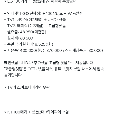
* LG 100메가 + 셋톱2대 /와이파이 무상임대
- 인터넷: LG(3년약정) + 100Mbps + WiFi필수
- TV1: 베이직(212채널) + UHD4셋톱
- TV2: 베이직(212채널) + 고급형셋톱
- 월요금: 48,950(미결합)
- 설치비: 60,500
- 주말 추가설치비: 8,525(1회)
- 사은품: 400,000(현금: 370,000 / 신세계상품권: 30,000)
메인셋탑 UHD4 / 추가셋탑 고급형 셋탑으로 제공됩니다.
'고급형셋탑'은 OTT : 넷플릭스, 유튜브,왓챠 셋탑 내부에서 접속
불가합니다.
* TV가 스마트티비라면 무관
* KT 100메가 + 셋톱2대 /와이파이 포함