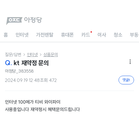
홈
인터넷
가전렌탈
휴대폰
카드
이사
청소
부동
질문/답변
인터넷
상품문의


Q.
kt 재약정 문의

아정당_383558
2024.09.19 12:48
조회
472
댓글
1
인터넷 100메가 티비 와이파이
사용중입니다 재약정시 혜택문의드립니다