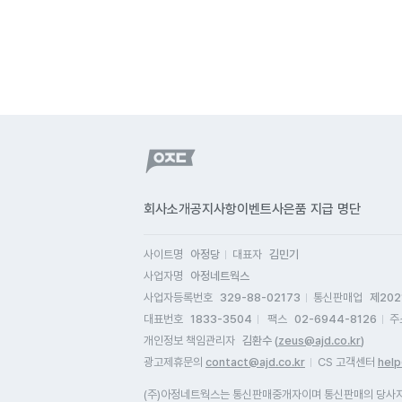
회사소개
공지사항
이벤트
사은품 지급 명단
사이트명
아정당
대표자
김민기
사업자명
아정네트웍스
사업자등록번호
329-88-02173
통신판매업
제202
대표번호
1833-3504
팩스
02-6944-8126
주
개인정보 책임관리자
김환수 (
zeus@ajd.co.kr
)
광고제휴문의
contact@ajd.co.kr
CS 고객센터
help
(주)아정네트웍스는 통신판매중개자이며 통신판매의 당사자가