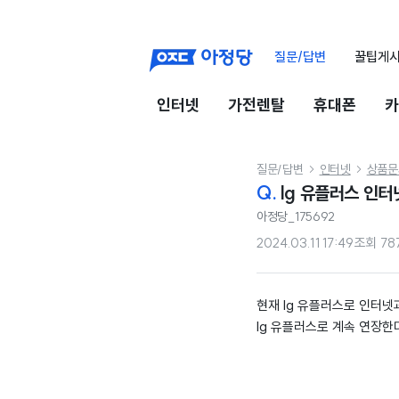
질문/답변
꿀팁게
인터넷
가전렌탈
휴대폰
카
질문/답변
인터넷
상품문


Q.
lg 유플러스 인터
아정당_175692
2024.03.11 17:49
조회
78
현재 lg 유플러스로 인터넷
lg 유플러스로 계속 연장