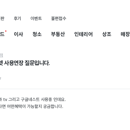
시판
후기
이벤트
불편접수
드
이사
청소
부동산
인테리어
상조
매장
의
넷 사용연장 질문입니다.
7
과 tv 그리고 구글네스트 사용중 인데요.
한다면 어떤혜택이 가능할지 궁금합니다.