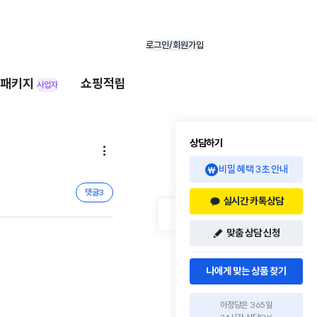
로그인/회원가입
패키지
쇼핑적립
사업자
상담하기

비밀 혜택 3초 안내
댓글
3
실시간 카톡상담
맞춤 상담 신청
나에게 맞는 상품 찾기
아정당은 365일