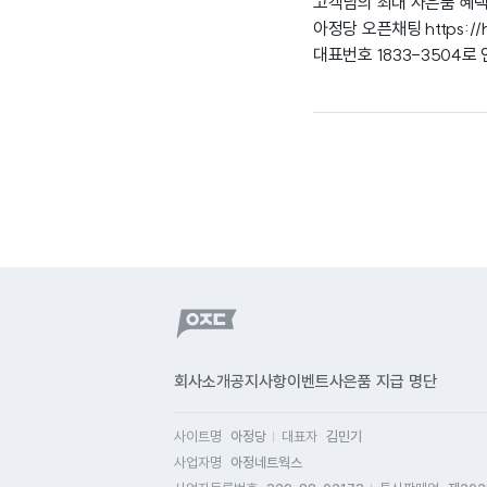
고객님의 최대 사은품 혜
아정당 오픈채팅
https:/
대표번호 1833-3504
회사소개
공지사항
이벤트
사은품 지급 명단
사이트명
아정당
대표자
김민기
사업자명
아정네트웍스