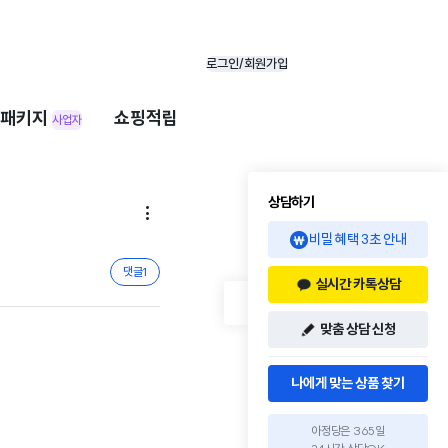
로그인/회원가입
패키지
쇼핑적립
사업자
상담하기

비밀 혜택 3초 안내
댓글
1
실시간 카톡상담
맞춤 상담 신청
나에게 맞는 상품 찾기
아정당은 365일