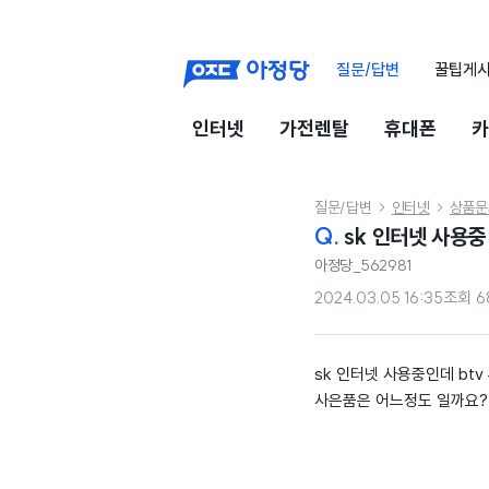
질문/답변
꿀팁게
인터넷
가전렌탈
휴대폰
카
질문/답변
인터넷
상품문


Q.
sk 인터넷 사용중 
아정당_562981
2024.03.05 16:35
조회
6
sk 인터넷 사용중인데 btv
사은품은 어느정도 일까요?