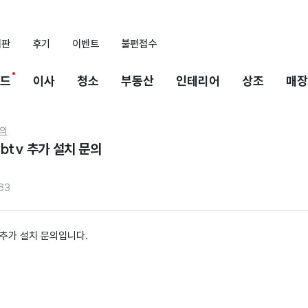
시판
후기
이벤트
불편접수
드
이사
청소
부동산
인테리어
상조
매장
의
btv 추가 설치 문의
83
 추가 설치 문의입니다.