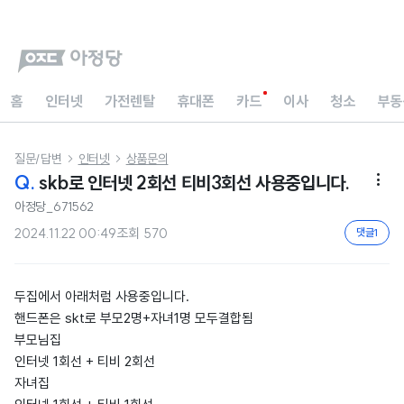
홈
인터넷
가전렌탈
휴대폰
카드
이사
청소
부동
질문/답변
인터넷
상품문의


Q.
skb로 인터넷 2회선 티비3회선 사용중입니다.

아정당_671562
2024.11.22 00:49
조회
570
댓글
1
두집에서 아래처럼 사용중입니다.
핸드폰은 skt로 부모2명+자녀1명 모두결합됨
부모님집
인터넷 1회선 + 티비 2회선
자녀집