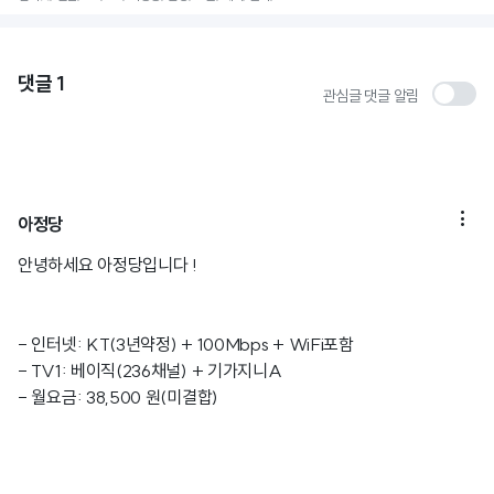
댓글
1
관심글 댓글 알림

아정당
안녕하세요 아정당입니다 !
- 인터넷: KT(3년약정) + 100Mbps + WiFi포함
- TV1: 베이직(236채널) + 기가지니A
- 월요금: 38,500 원(미결합)