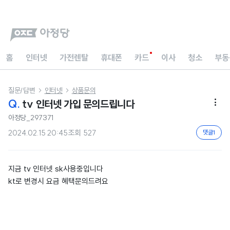
홈
인터넷
가전렌탈
휴대폰
카드
이사
청소
부동
질문/답변
인터넷
상품문의


Q.
tv 인터넷 가입 문의드립니다

아정당_297371
2024.02.15 20:45
조회
527
댓글
1
지금 tv 인터넷 sk사용중입니다
kt로 변경시 요금 혜택문의드려요