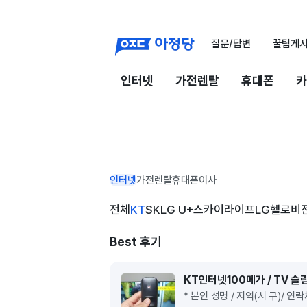
질문/답변
꿀팁게
인터넷
가전렌탈
휴대폰
카
인터넷
가전렌탈
휴대폰
이사
전체
KT
SK
LG U+
스카이라이프
LG헬로비
Best 후기
KT인터넷100메가 / TV 슬림
* 본인 성명 / 지역(시 구)/ 연락처