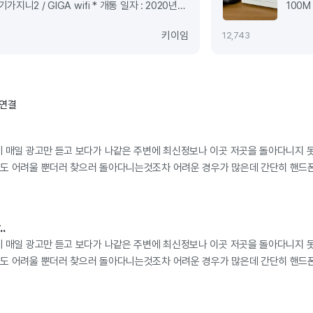
가지니2 / GIGA wifi * 개통 일자 : 2020년
100M
원금액 : 본사 폰파라치 대비 기입금지 단통법 상한
폰파라
키이임
1
2,743
대현금 지급 안녕하세요 KT로 오늘
저는 
통신사가 LG엿으면 KT또는SK로가셔서
이용하
것같습니다. 추가로 휴대폰도 결합이가능하니
이상이
 가족분들 휴대폰도 포함이되니 가장많은
경우엔
 연결
일것같다고 생각이 듣니다 정확한것은 아정당
수있다
추천드리며 6시이후에도 통화가 가능하니
영업점
까지 인터넷이나 티비 가입시 다이렉트로
그래서
데 매일 광고만 듣고 보다가 나같은 주변에 최신정보나 이곳 저곳을 돌아다니지 
이번에 아정당 이용해보니 그동안 제가너무
많이 
도 어려울 뿐더러 찾으러 돌아다니는것조차 어려운 경우가 많은데 간단히 핸드폰
 사은품이지만 상담도와주시는 직원분들도
바로 
쟁사들보다 월등히 많은 할인혜택과 현금지원같은 구매자에게 가장원하는것을 가
끝이아닌 개통마지막날까지 정말 꼼꼼히
상담 
분은 통화한것같은데 모두 매우 친절합니다.
다른 
는데요 이유는 기존 KT인터넷을 쓰시던분들은
패널티
.
품이 매우~ 매우 적어집니다 그러니 제글
그리고
데 매일 광고만 듣고 보다가 나같은 주변에 최신정보나 이곳 저곳을 돌아다니지 
존통시사로 가지마시고 꼭 타통신사로 가입하여
좋은거
도 어려울 뿐더러 찾으러 돌아다니는것조차 어려운 경우가 많은데 간단히 핸드폰
! 안녕하세요 이번에 아정당을 통해서 오늘
해서 
쟁사들보다 월등히 많은 할인혜택과 현금지원같은 구매자에게 가장원하는것을 가
 기존에 제가 주소를 잘못말씀드려 4월1일날
깔끔하
잘못되었다며 기사님께서 방문하지못하는
변경법