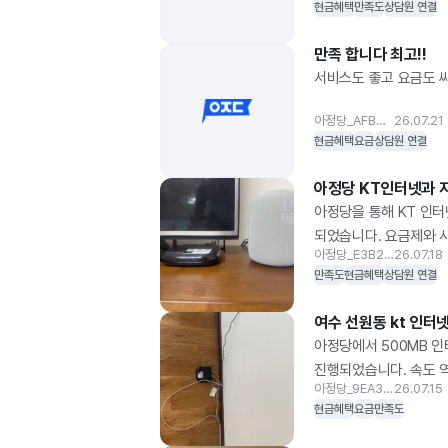
현금혜택
만족도
상담원 연결
하나하나 자세하게 설명
가입 절차도 매우 간편했
만족 합니다 최고!!
설치 기사님도 약속한 
서비스도 좋고 요금도 
방법까지 친절하게 설명해
수 있었습니다. 인터넷 
아정당_AFB4C3
26.07.21
이용할 수 있었습니다.
현금혜택
요금
상담원 연결
설치, 사후 안내까지 
갔습니다. 사은품 역시
아정당 KT인터넷과 
아정당을 한 번쯤 상담받
아정당을 통해 KT 인
기분 좋게 진행할 수 
되었습니다. 요금제와 
수 있도록 도와주시고,
아정당_E3B249
26.07.18
맞춰 방문해 주셨고, 공
만족도
현금혜택
상담원 연결
계속 이어지길 바라며,
있었습니다. 실제로 사
만족했던 부분은 사은품
여수 선원동 kt 인터
인터넷이나 IPTV 가
아정당에서 500MB 
진행되었습니다. 속도 
아정당_9EA3CE
26.07.15
때 지연이 거의 없어 
현금혜택
요금
만족도
기대합니다.