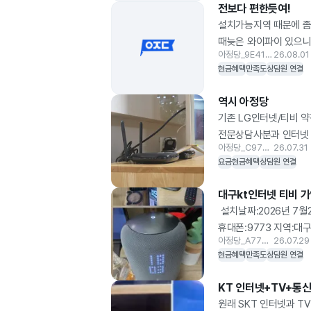
전보다 편한듯여!
불상사가 발생했습니다. 저때문
설치가능지역 때문에 좀
저에게 죄송하다고 말씀해주셔서
때늦은 와이파이 있으니
다음날인 오늘 4월2일 일정을 
아정당_9E41B3
26.08.01
방문하셔서 인터넷+티비 잘 설
현금혜택
만족도
상담원 연결
마지막까지 잘챙겨주셔서 너무 
설치시에도 아정당 이용하겠습니
역시 아정당
기존 LG인터넷/티비 
전문상담사분과 인터넷 
아정당_C97CB5
26.07.31
희망일에 맞춰 설치받고
요금
현금혜택
상담원 연결
가능하도록 안내전화주신
믿고보는 아정당입니다!
대구kt인터넷 티비 가
​ 설치날짜:2026년 7월
휴대폰:9773 지역:대
아정당_A77BC1
26.07.29
어디가혜택이더많고 서비
현금혜택
만족도
상담원 연결
설치하는사진은 못찍었는
광고하는지 알꺼같습니다
KT 인터넷+TV+통신
다방면으로 한다하니 계속 
원래 SKT 인터넷과 T