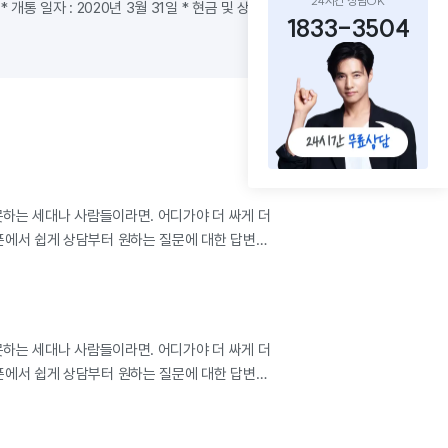
24시간 상담OK
 * 개통 일자 : 2020년 3월 31일 * 현금 및 상품권 지원금액 : 본사
1833-3504
치 대비 기입금지 단통법 상한 15% 금액 1원 빠지지 않고 최대현금 지급
인사꿈나무12
핸드폰 같은 경우에는 엘지를 사용하고있어서 결합 할인은
지못했어요ᅲᅲ 건물마다 차이가 있는데, KT 같은 경우엔 90프로
 대칭형이라 렉없이 인터넷이 원활하게 다 사용되는데 다른 곳 같은
 건물에 따라 비대칭형으로 들어와서 어떤걸 해도 버벅거리고 느릴
고 하더라구요 다들 먼저 알아보시면 좋을것같아요~ 처음엔 그냥 가까운
에 전화해서 개통신규 신청을 하는데 그쪽에는 상품권만 지급하더라구요.
 인터넷 가입에 대해 여기저기 알아보는데 아정당 통신에 대한 후기가
못하는 세대나 사람들이라면. 어디가야 더 싸게 더
보였어요! 처음엔 홍보인가 의심도되고 현금지급에 상품권도 수수료없이
에서 쉽게 상담부터 원하는 질문에 대한 답변
환급해준다는 것 보고 좀 신기(?)해서 카페 가입후 후기 둘러보며 구경 후
장확실히 만족시켜주었다.. 아정당 쵝오~
전화를 드렸습니다. 굉장히 친절하게 설명해주셨구요 특히 제가 앞 전에
영업점에 신청한 개통절차때문에 2회선 신청으로 중복이되어서 자칫하면
를 먹을 뻔 했는데 먼저 연락주신 덕분에 문제없이 개통했습니다^^
 솔직히 무엇보다 사은품 바로바로 지급하는거랑 현금으로 지급하는게
못하는 세대나 사람들이라면. 어디가야 더 싸게 더
라 생각하는데 아정당이 제일 신경써주는것같아요 (제가 아직 이사를 덜
에서 쉽게 상담부터 원하는 질문에 대한 답변
안 쪽선은 지저분한데ᄏᄏᄏᄏ 기사님께서 밖으로 빠지는 선정리를
장확실히 만족시켜주었다.. 아정당 쵝오~
게 해주셔서 찍어봤어요! 컴퓨터용 랜선도 챙겨주시고 와이파이 비밀번호
도 알려주시고가셨어요! 창문쪽도 굉장히 깔끔하게 정리해주셔서 베란다