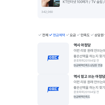
KT인터넷 100메가 / TV 슬림 /기
4월 1일 * 현금 및 상품권 지
3
42,060
15% 금액 1원 빠지지 않고 최
신규가입했습니다. 본인이 기존
사은품을 많이 받으시는게 좋을
만약 2개통신사중 정해야한다면
전체
현금혜택
요금
만족도
상담원
통신사를 선택하시는게 합리적
상담원분들과 직접 통화후 가입
역시 아정당
부담없이 하셔도 됩니다! 지금
이런 리뷰 원래 안쓰는
콜센터로 전화해서 가입했는데 
좋은선택을 하는지 찾기
바보같았습니다. 물론 사은품도
윤호파파2019
4일 전
그리고 주변에 많은 경
매우친절하고 가입신청만하고 
현금혜택
만족도
상담원 연결
챙겨주시더라구요 상담원분들 5
이번에 KT인터넷+티비 가입했
역시 믿고 쓰는 아정당.
다시 KT인터넷으로 가입시 사은
이런 리뷰 원래 안쓰는
참고하셔서 기존통신사에서 기
좋은선택을 하는지 찾기
사은품 많이 받으시길 바랍니다
윤호파파2019
4일 전
그리고 주변에 많은 경
현금혜택
만족도
2020년4월2일 가입했습니다.
방문일정이 있엇는데 주소가 