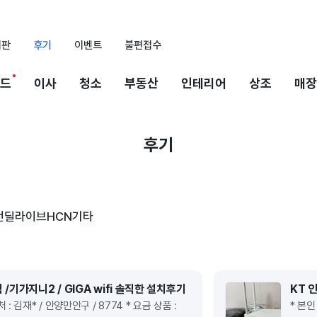
시판
후기
이벤트
불편접수
드
이사
청소
부동산
인테리어
상조
매장
후기
전
딜라이브
HCN
기타
 /기가지니2 / GIGA wifi 솔직한 설치후기
 : 김재* / 안양만안구 / 8774 * 요금 상품 :
* 본인