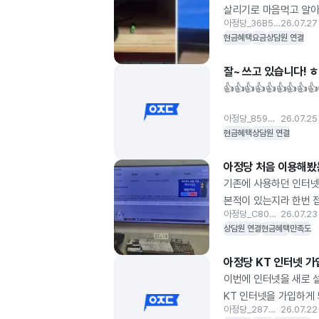
살리기로 마음먹고 알아보
아정당_36B5E4
26.07.27
변경을 진행하면 괜찮겠다
현금혜택
요금
상담원 연결
연차 쓸일없이 설치할 수
만족했다. 인터넷과 TV
잘~ 쓰고 있습니다! 
3가지를 결합해 주셔서 
👍👍👍👍👍👍👍👍👍
감사드립니다! ​ 그리
아정당_859DBE
26.07.25
현금혜택
상담원 연결
아정당 처음 이용해봤
기존에 사용하던 인터넷
본적이 있는지라 한번 
아정당_C80CFF
26.07.23
상담사님들도 쉽고 깔끔
상담원 연결
현금혜택
만족도
깔끔하게 마무리되어 대
아정당 KT 인터넷 가
이번에 인터넷을 새로 설
KT 인터넷을 가입하게
아정당_287273
26.07.22
받았습니다. 무조건 비