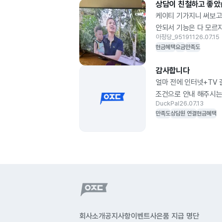
상담이 친철하고 좋
케이티 기가지니 써보고
안되서 기능은 다 모르
아정당_951911
26.07.15
현금혜택
요금
만족도
감사합니다
얼마 전에 인터넷+TV
조건으로 안내 해주시는
DuckPal
26.07.13
유튜브에서 보니까 이사
만족도
상담원 연결
현금혜택
회사소개
공지사항
이벤트
사은품 지급 명단