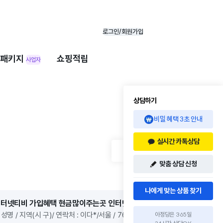
로그인/회원가입
패키지
쇼핑적립
사업자
상담하기
글쓰기
비밀 혜택 3초 안내
실시간 카톡상담
맞춤 상담 신청
나에게 맞는 상품 찾기
KT 인터넷티비 가입혜택 현금많이주는곳 인터넷최대 100 M 솔직한 설치후기
 성명 / 지역(시 구)/ 연락처 : 이다*/서울 / 7631 * 요금 상품 : KT 인터넷
아정당은 365일