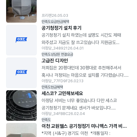
코디님이 오셔서 관리해주시는데 아직 안받아봐서
3개월 뒤 갈아야할 필터를
아래
모르겠지만 제가 따로 관리할게없어서 편해요!
챙겨주시면서 친절하게
참여
프리렌
26.05.03
카드혜택까지받으면 월이용료가 0원이였나
필터교환법 알려주셨습니다 !
부탁
만족도
요금
현금혜택
그랬을거예여! 바퀴가 달려있어서 이동도 편해서
3. 만족스러웠던 이용 후기
선정
공기청정기 설치 후기
큰방 거실 작은방 돌아가면서 돌리기도 편해요
요즘 미세먼지도 많아서
드립
공기청정기 설치 하였는데 설명도 시간도 제때
무조건 강추예여 _
창문을 자주 못열었는데
상담
와주셨고 지금도 잘 쓰고있습니다 지원금도
공기청정기가 생기니 너무
아정당_348921
26.04.01
가전
바로바러 들어와서 좋았습니다
만족도
상담원 연결
요금
좋아요! 임산부인 아내가
혜택
고급진 디자인
있어서 더 신경쓰였는데 이제
저희집은 20평대인데 30평대로 추천해주셔서
마음이 한결 놓이네요~
혹시나 걱정되는 마음으로 설치를 기다렸습니다.
기사님도 상담해주신 아정당
아정당_77FD9F
26.02.13
평수에 비해 크긴하지만 디자인이 고급져서
직원분도 너무 친절하시고
만족도
현금혜택
인테리어로 괜찮고 현금 사은품에 빠른 일처리가
빠르게 설치해주셔서
세스코? 고민해보세요
맘에 들어 그냥 하기로 했습니다. 다음에도 아정당
만족합니다! 사이즈도 좋고
아정당 서비는 너무 좋았습니다 다만 세스코
이용할 계획이에요
바퀴가 있어서 어디든 이동
공기청정기 문제네요 센서가 바보입니다.
아정당_34FBBC
26.02.04
가능하다는점도 좋아요!
요리냄새? 인식 못해요 먼지???????? 로봇청소기
만족도
터치도 잘되고 바람세기를
필터 옆에서 털어도 인식못해요 모르고
이천 교원웰스 공기청정기 미니맥스 가격 비교 추천 가전제품 렌탈 설치비용 견적 사은품혜택 지급후기
조절할수있어서 음식하고 난
한달넘게썻다가 위약금없이 취소하려면 AS 3번
*지역 (시&구) 경기도 이천 ​ *개통일자 :
뒤에 빠르게 돌리기도 좋네요