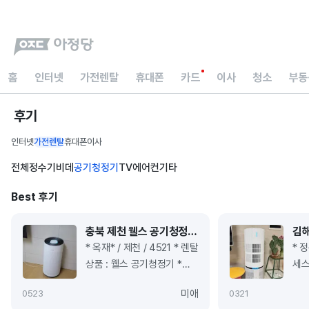
홈
인터넷
가전렌탈
휴대폰
카드
이사
청소
부동
후기
인터넷
가전렌탈
휴대폰
이사
전체
정수기
비데
공기청정기
TV
에어컨
기타
Best 후기
충북 제천 웰스 공기청정기 추천 가격비교 가전제품 렌탈 사은품 솔직한 설치 후기입니다 ^^
* 옥재* / 제천 / 4521 * 렌탈
* 정
상품 : 웰스 공기청정기 *
세스
카페 후기글을 상의없이
일자 
미애
0
523
0
321
삭제할 경우 사은품 반환
아정