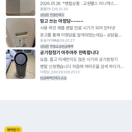
받아야 한다고해서 새제품 계속 AS받는데 설치
2026.01.26 ​ *렌탈상품 : 교원웰스 미니맥스
받아도 똑같아요 혹시나 세스코 판테온 공기청정기
봄봄언니
26.01.30
공기청정기 7평형 ​ 1. 렌탈 신청 절차와 제품
꼭 !!! 구매하시겠다 하시는분은 센서 인식잘되는지
상담원 연결
만족도
선택방법 알레르기 비염이 심한데 마침 강아지를
믿고 쓰는 아정당~~~~~
필히 확인하세요..
임보중이라 공기청정기를 급하게 찾다가
사용 하던 제품 렌탈 만료 시기가 되어 인터넷
블로그에서 아정당이란곳을 발견하여 문의하고
광고를 통해 아정당을 알게되었는데요~ 상담을
마침 좋은제품을 추천해주셨어요 ​ 2. 렌탈설치,
둥둥이아빠@
26.01.27
통해 너무 친절하시구 신속하셔서 빠른 시간내 설치
비교과정 아정당과 상담후 교원웰스로 결정 !
상담원 연결
요금
현금혜택
까지 잘 마무리 했습니다~ 사은품 또한 그날 바로
공기청정기 아주아주 만족합니다
교원웰스 엔지니어분이 직접 설치 해주시며 관리
처리해 주셨어요^^ 인터넷도 약정 끝나면
요즘. 춥고 미세먼지도 많은 시기라 공기청정기
방법까지 잘 알려주셨어요 ​ 3. 만족스러웠던
아정당에서 신청 하려구요! 정말 좋습니다~
렌탈 신청했습니다 처음에 여러곳을 검색 하다가
이용후기 미니 사이즈라 이동이 편리하며 7평까지
아정당_E60293
26.01.13
인터넷도 아정당에서 하고해서 믿음이 간지라
든든히 커버 가능하니 좋더라고요 ! 방마다
현금혜택
만족도
요금
아정당에 신청했어요 배송도 빠르고 설명도
옮겨다니면서 청정하기도 좋아요 ! ​ ​ 4. 아정당 렌탈
친절히게 해주시고 너무 만족합니다 저는 가전은
사은품 혜택 후기 아정당만큼 사은품 잘 챙겨주고
lg가 믿음이 가는지라 LG로 신청했어요 전기료도
프로모션까지 있는 곳은 없는 거 같아요 다음에도
아주 저념하다고 하니 믿고 써보겠습니다
아정당 이용하려고요 ! 다들 믿고 아정당 하세요 ​
감사합니다