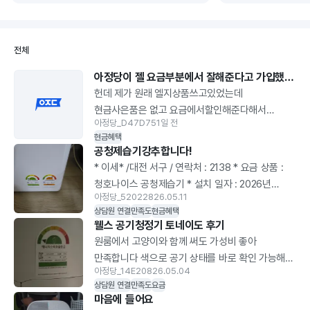
동의하실 경우에만 이벤트
제품
참여 부탁드립니다~ * 개통
어플
일자 : 2025년 06월 27일 1.
브랜
전체
렌탈 신청 절차와 제품 선택
있어
방법 아정당 홈페이지를 통해
정수
아정당이 젤 요금부분에서 잘해준다고 가입했어요
제품들을 비교해보고 가장
할인
헌데 제가 원래 엘지상품쓰고있었는데
맘에드는 제품으로
공기
현금사은품은 없고 요금에서할인해준다해서
상담신청해서 유선으로
제휴
아정당_D47D75
1일 전
엘지코디님께 안하고 아정당에서 가입하고
신청했습니다. 곧 태어날
했고
현금혜택
설치했는데요 요금부분에서 차이나네요
공청제습기강추합니다!
아기를 위해 공기청정기는
반값
현금사은품도 괜히주는게 아닌듯요 제가
* 이세* /대전 서구 / 연락처 : 2138 * 요금 상품 :
관리를 받으면서 렌탈로
렌탈
꼼꼼하지못했던게 잘못이네요ᅲᅲ 좀 아쉽습니다
청호나이스 공청제습기 * 설치 일자 : 2026년
하는게 맞다 생각이들었고,
가전
아정당_520228
26.05.11
5월8일 강아지 한마리 고양 한마리 총 두마리
30평형 아파트에 거실에서
가격
상담원 연결
만족도
현금혜택
키우는데 반지하거든용 제습기도 필요하고 강아지
주로 활동할것같아 22평형
믿을
웰스 공기청정기 토네이도 후기
배변때문에 공청기도 필요했는데 기존에
웰스 공기청정기로
선택
원룸에서 고양이와 함께 써도 가성비 좋아
소형공청기도 있고 제습기 공청기 하나하나
결정했어요! 3. 렌탈 설치/
청정
만족합니다 색으로 공기 상태를 바로 확인 가능해
사기에는 공간차지가 심해서 이것저것알아보다가
비교 과정 설치는 금방
모델
아정당_14E208
26.05.04
편하고 털과 냄새도 줄어 쾌적함이 오래 유지돼
알게된 공청제습기!! 제습효과도 좋구여 공청도
상담원 연결
만족도
요금
해주셨고, 저희는 6개월마다
브랜
추천해요 소음도 적고 관리도 쉬워요!! 필터도
마음에 들어요
잘됩니다 이제품은 자가관리없이 지정한 개월마다
관리받는걸로 신청해서
가격
6개월씩 와서 관리하는것도 쉬울 거 같아요