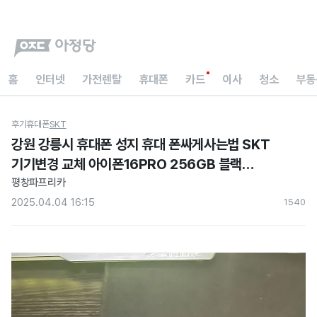
홈
인터넷
가전렌탈
휴대폰
카드
이사
청소
부동
후기
휴대폰
SKT
강원 강릉시 휴대폰 성지 휴대 폰싸게사는법 SKT
기기변경 교체 아이폰16PRO 256GB 블랙
기기변경 현금지원 아정당 내돈 내산 후기
평창파프리카
2025.04.04 16:15
154
0