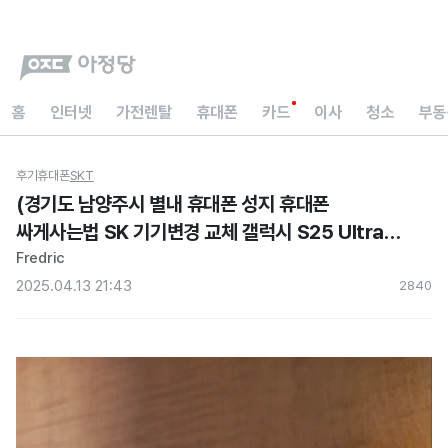
홈
인터넷
가전렌탈
휴대폰
카드
이사
청소
부동
후기
휴대폰
SKT
(경기도 남양주시 별내 휴대폰 성지 휴대폰
싸게사는법 SK 기기변경 교체 갤럭시 S25 Ultra
그래이 현금지원 아정당 내돈내산)
Fredric
2025.04.13 21:43
284
0