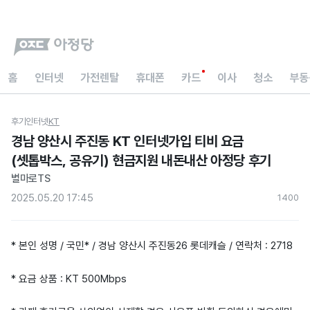
홈
인터넷
가전렌탈
휴대폰
카드
이사
청소
부동
후기
인터넷
KT
경남 양산시 주진동 KT 인터넷가입 티비 요금
(셋톱박스, 공유기) 현금지원 내돈내산 아정당 후기
별마로TS
2025.05.20 17:45
140
0
* 본인 성명 / 국민* / 경남 양산시 주진동26 롯데캐슬 / 연락처 : 2718
* 요금 상품 : KT 500Mbps