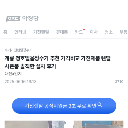
홈
인터넷
가전렌탈
휴대폰
카드
이사
청소
부동
후기
가전렌탈
정수기
계룡 청호얼음정수기 추천 가격비교 가전제품 렌탈
사은품 솔직한 설치 후기
대전a안지
2025.06.16 16:13
371
0

가전렌탈 공식지원금 3초 무료 확인