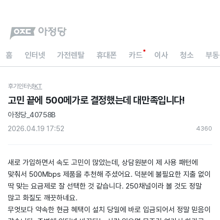
홈
인터넷
가전렌탈
휴대폰
카드
이사
청소
부동
후기
인터넷
KT
고민 끝에 500메가로 결정했는데 대만족입니다!
아정당_40758B
2026.04.19 17:52
436
0
새로 가입하면서 속도 고민이 많았는데, 상담원분이 제 사용 패턴에
맞춰서 500Mbps 제품을 추천해 주셨어요. 덕분에 불필요한 지출 없이
딱 맞는 요금제로 잘 선택한 것 같습니다. 250채널이라 볼 것도 정말
많고 화질도 깨끗하네요.
​무엇보다 약속한 현금 혜택이 설치 당일에 바로 입금되어서 정말 믿음이