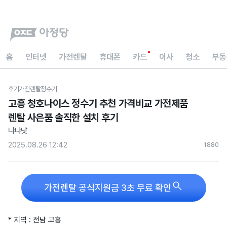
홈
인터넷
가전렌탈
휴대폰
카드
이사
청소
부동
후기
가전렌탈
정수기
고흥 청호나이스 정수기 추천 가격비교 가전제품
렌탈 사은품 솔직한 설치 후기
냐냐냣
2025.08.26 12:42
188
0

가전렌탈 공식지원금 3초 무료 확인
* 지역 : 전남 고흥