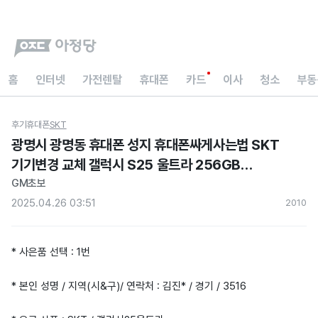
홈
인터넷
가전렌탈
휴대폰
카드
이사
청소
부동
후기
휴대폰
SKT
광명시 광명동 휴대폰 성지 휴대폰싸게사는법 SKT
기기변경 교체 갤럭시 S25 울트라 256GB
실버블루 기기변경 핸드폰싸게사는법 현금지원
GM초보
아정당 내돈내산 후기
2025.04.26 03:51
201
0
* 사은품 선택 : 1번
* 본인 성명 / 지역(시&구)/ 연락처 : 김진* / 경기 / 3516