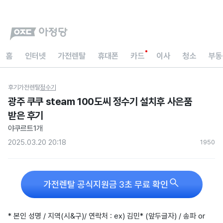
홈
인터넷
가전렌탈
휴대폰
카드
이사
청소
부동
후기
가전렌탈
정수기
광주 쿠쿠 steam 100도씨 정수기 설치후 사은품
받은 후기
야쿠르트1개
2025.03.20 20:18
195
0

가전렌탈 공식지원금 3초 무료 확인
* 본인 성명 / 지역(시&구)/ 연락처 : ex) 김민* (앞두글자) / 송파 or