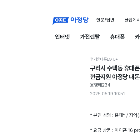
질문/답변
꿀팁게
인터넷
가전렌탈
휴대폰
카
후기
휴대폰
LG U+
구리시 수택동 휴대폰 
현금지원 아정당 내돈
윤영태234
2025.05.19 10:51
* 본인 성명 : 윤태* / 지역(
* 요금 상품 : 아이폰 16 pr