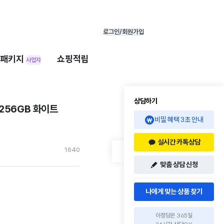
로그인/회원가입
패키지
쇼핑적립
사업자
상담하기
256GB 화이트
비밀 혜택 3초 안내
실시간 카톡상담
164
0
맞춤 상담 신청
나에게 맞는 상품 찾기
아정당은 365일