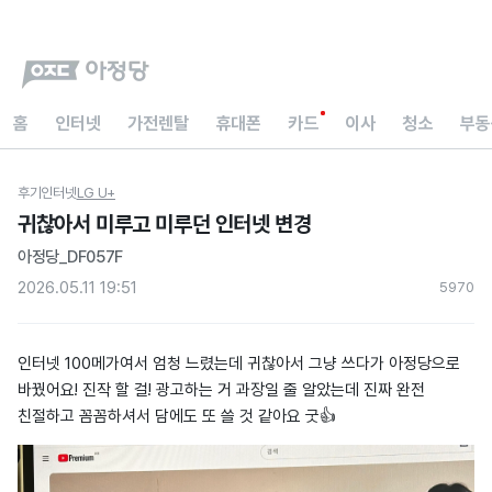
홈
인터넷
가전렌탈
휴대폰
카드
이사
청소
부동
후기
인터넷
LG U+
귀찮아서 미루고 미루던 인터넷 변경
아정당_DF057F
2026.05.11 19:51
597
0
인터넷 100메가여서 엄청 느렸는데 귀찮아서 그냥 쓰다가 아정당으로
바꿨어요! 진작 할 걸! 광고하는 거 과장일 줄 알았는데 진짜 완전
친절하고 꼼꼼하셔서 담에도 또 쓸 것 같아요 굿👍