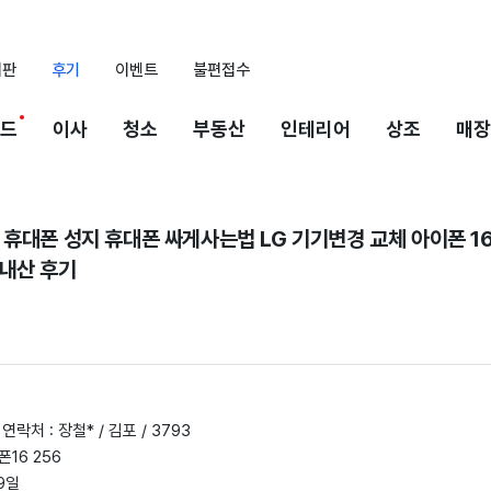
시판
후기
이벤트
불편접수
드
이사
청소
부동산
인테리어
상조
매장
휴대폰 성지 휴대폰 싸게사는법 LG 기기변경 교체 아이폰 16
내산 후기
연락처 : 장철* / 김포 / 3793
폰16 256
 9일