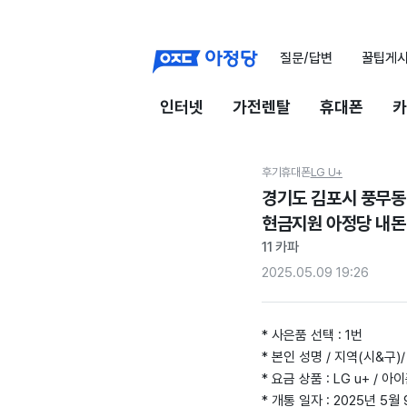
질문/답변
꿀팁게
인터넷
가전렌탈
휴대폰
카
후기
휴대폰
LG U+
경기도 김포시 풍무동 
현금지원 아정당 내돈
11 카파
2025.05.09 19:26
* 사은품 선택 : 1번
* 본인 성명 / 지역(시&구)/ 
* 요금 상품 : LG u+ / 아이
* 개통 일자 : 2025년 5월