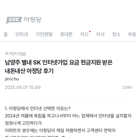
홈
인터넷
가전렌탈
휴대폰
카드
이사
청소
부동
후기
인터넷
SK
남양주 별내 SK 인터넷가입 요금 현금지원 받은
내돈내산 아정당 후기
jinichu
2025.06.01 15:49
238
0
1. 아정당에서 인터넷 선택한 이유는?
2024년 여름에 독립을 하고나서부터 어느 업체에서 인터넷을 설치할지
엄청나게 고민하다가
아파트의 경우에는 아정당이 제일 저렴하면서 고객센터 연락이