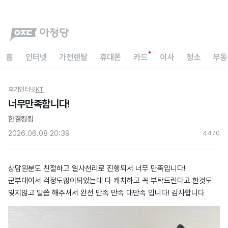
홈
인터넷
가전렌탈
휴대폰
카드
이사
청소
부동
후기
인터넷
KT
너무만족합니다!
한결킹킹
2026.06.08 20:39
447
0
상담원분도 친절하고 일사천리로 진행되서 너무 만족입니다!
군부대여서 걱정도많이되었는데 다 캐치하고 꼭 부탁드린다고 한것도
잊지않고 말씀 해주셔서 완전 만족 만족 대만족 입니다! 감사합니다