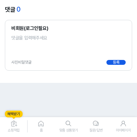
0
댓글
비회원(로그인필요)
사진
비밀댓글
등록
0
0
쇼핑적립
홈
맞춤 상품찾기
질문/답변
마이페이지