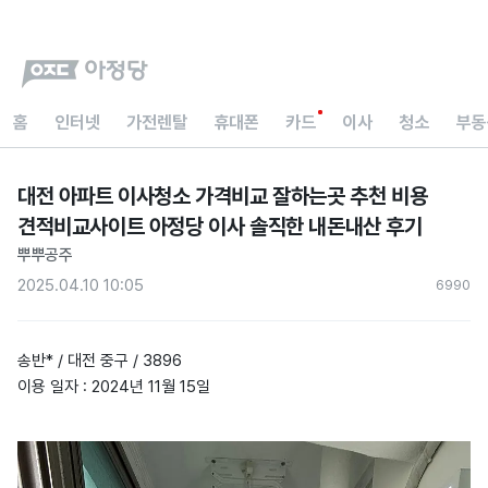
홈
인터넷
가전렌탈
휴대폰
카드
이사
청소
부동
대전 아파트 이사청소 가격비교 잘하는곳 추천 비용
견적비교사이트 아정당 이사 솔직한 내돈내산 후기
뿌뿌공주
2025.04.10 10:05
699
0
송반* / 대전 중구 / 3896
이용 일자 : 2024년 11월 15일