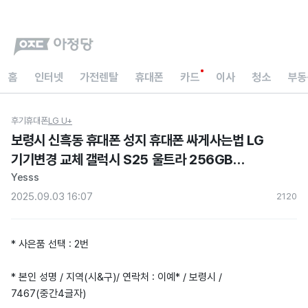
홈
인터넷
가전렌탈
휴대폰
카드
이사
청소
부동
후기
휴대폰
LG U+
보령시 신흑동 휴대폰 성지 휴대폰 싸게사는법 LG
기기변경 교체 갤럭시 S25 울트라 256GB
티타늄그레이 아정당 내돈내산 후기
Yesss
2025.09.03 16:07
212
0
* 사은품 선택 : 2번
* 본인 성명 / 지역(시&구)/ 연락처 : 이예* / 보령시 /
7467(중간4글자)