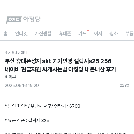
홈
인터넷
가전렌탈
휴대폰
카드
이사
청소
부동
후기
휴대폰
SKT
부산 휴대폰성지 skt 기기변경 갤럭시s25 256
네이비 현금지원 싸게사는법 아정당 내돈내산 후기
배리부
2025.05.16 19:29
228
0
* 본인 최일* / 부산시 서구/ 연락처 : 6768
* 요금 상품 : 갤럭시 S25