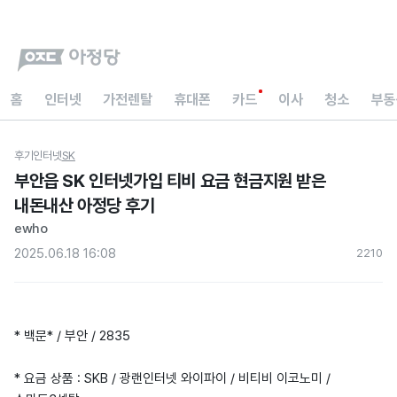
홈
인터넷
가전렌탈
휴대폰
카드
이사
청소
부동
후기
인터넷
SK
부안읍 SK 인터넷가입 티비 요금 현금지원 받은
내돈내산 아정당 후기
ewho
2025.06.18 16:08
221
0
* 백문* / 부안 / 2835
* 요금 상품 : SKB / 광랜인터넷 와이파이 / 비티비 이코노미 /